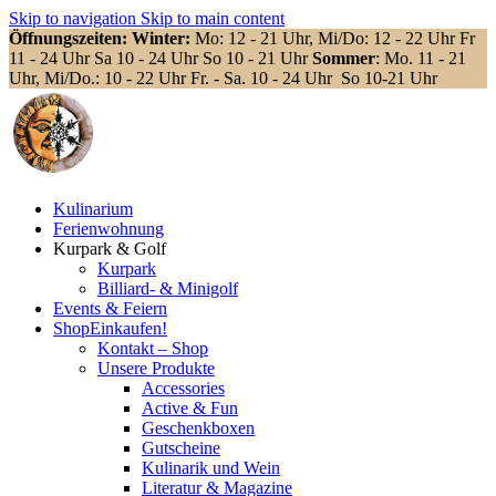
Skip to navigation
Skip to main content
Öffnungszeiten: Winter:
Mo: 12 - 21 Uhr, Mi/Do: 12 - 22 Uhr Fr
11 - 24 Uhr Sa 10 - 24 Uhr So 10 - 21 Uhr
Sommer
: Mo. 11 - 21
Uhr, Mi/Do.: 10 - 22 Uhr Fr. - Sa. 10 - 24 Uhr So 10-21 Uhr
Kulinarium
Ferienwohnung
Kurpark & Golf
Kurpark
Billiard- & Minigolf
Events & Feiern
Shop
Einkaufen!
Kontakt – Shop
Unsere Produkte
Accessories
Active & Fun
Geschenkboxen
Gutscheine
Kulinarik und Wein
Literatur & Magazine