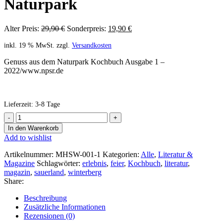
Naturpark
Alter Preis:
29,90
€
Sonderpreis:
19,90
€
inkl. 19 % MwSt.
zzgl.
Versandkosten
Genuss aus dem Naturpark Kochbuch Ausgabe 1 –
2022/www.npsr.de
Lieferzeit:
3-8 Tage
In den Warenkorb
Add to wishlist
Artikelnummer:
MHSW-001-1
Kategorien:
Alle
,
Literatur &
Magazine
Schlagwörter:
erlebnis
,
feier
,
Kochbuch
,
literatur
,
magazin
,
sauerland
,
winterberg
Share:
Beschreibung
Zusätzliche Informationen
Rezensionen (0)