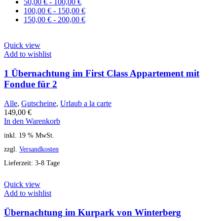
50,00
€
-
100,00
€
100,00
€
-
150,00
€
150,00
€
-
200,00
€
Quick view
Add to wishlist
1 Übernachtung im First Class Appartement mit
Fondue für 2
Alle
,
Gutscheine
,
Urlaub a la carte
149,00
€
In den Warenkorb
inkl. 19 % MwSt.
zzgl.
Versandkosten
Lieferzeit:
3-8 Tage
Quick view
Add to wishlist
Übernachtung im Kurpark von Winterberg