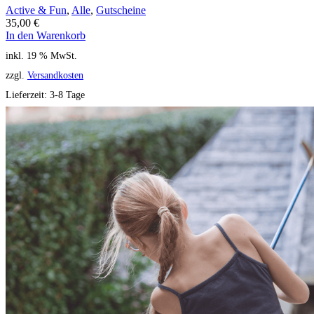
Active & Fun
,
Alle
,
Gutscheine
35,00
€
In den Warenkorb
inkl. 19 % MwSt.
zzgl.
Versandkosten
Lieferzeit:
3-8 Tage