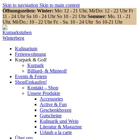
Skip to navigation
Skip to main content
Öffnungszeiten: Winter:
Mo: 12 - 21 Uhr, Mi/Do: 12 - 22 Uhr Fr
11 - 24 Uhr Sa 10 - 24 Uhr So 10 - 21 Uhr
Sommer
: Mo. 11 - 21
Uhr, Mi/Do.: 10 - 22 Uhr Fr. - Sa. 10 - 24 Uhr So 10-21 Uhr
Kulinarium
Ferienwohnung
Kurpark & Golf
Kurpark
Billiard- & Minigolf
Events & Feiern
Shop
Einkaufen!
Kontakt – Shop
Unsere Produkte
Accessories
Active & Fun
Geschenkboxen
Gutscheine
Kulinarik und Wein
Literatur & Magazine
Urlaub a la carte
Über uns