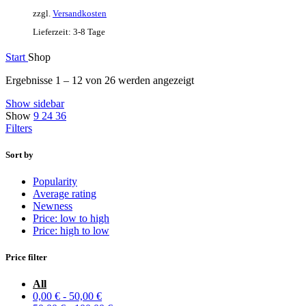
zzgl.
Versandkosten
Lieferzeit:
3-8 Tage
Start
Shop
Ergebnisse 1 – 12 von 26 werden angezeigt
Show sidebar
Show
9
24
36
Filters
Sort by
Popularity
Average rating
Newness
Price: low to high
Price: high to low
Price filter
All
0,00
€
-
50,00
€