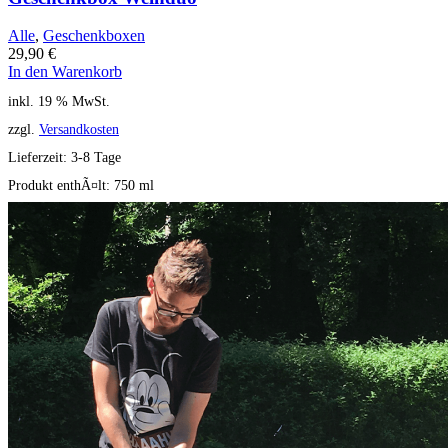
Alle
,
Geschenkboxen
29,90
€
In den Warenkorb
inkl. 19 % MwSt.
zzgl.
Versandkosten
Lieferzeit:
3-8 Tage
Produkt enthÃ¤lt: 750
ml