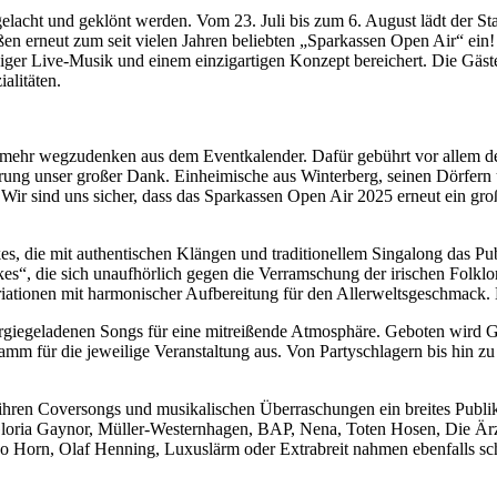
gelacht und geklönt werden. Vom 23. Juli bis zum 6. August lädt der S
en erneut zum seit vielen Jahren beliebten „Sparkassen Open Air“ ein!
iger Live-Musik und einem einzigartigen Konzept bereichert. Die Gäst
alitäten.
cht mehr wegzudenken aus dem Eventkalender. Dafür gebührt vor allem de
rung unser großer Dank. Einheimische aus Winterberg, seinen Dörfern 
 sind uns sicher, dass das Sparkassen Open Air 2025 erneut ein großa
es, die mit authentischen Klängen und traditionellem Singalong das Pub
es“, die sich unaufhörlich gegen die Verramschung der irischen Folklo
ationen mit harmonischer Aufbereitung für den Allerweltsgeschmack. 
rgiegeladenen Songs für eine mitreißende Atmosphäre. Geboten wird G
für die jeweilige Veranstaltung aus. Von Partyschlagern bis hin zu d
hren Coversongs und musikalischen Überraschungen ein breites Publik
 Gloria Gaynor, Müller-Westernhagen, BAP, Nena, Toten Hosen, Die Är
o Horn, Olaf Henning, Luxuslärm oder Extrabreit nahmen ebenfalls sc