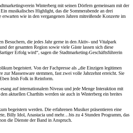
tadtmarketingverein Winterberg mit seinen Dörfern gemeinsam mit der
 Ein musikalisches Highlight, das die Sommerabende an drei
e erwarten wie in den vergangenen Jahren mitreißende Konzerte im
n Besuchern, die jedes Jahr gerne in den Aktiv- und Vitalpark
und der gesamten Region sowie viele Gäste lassen sich diese
rtiger Erfolg wird“, sagen die Stadtmarketing-Geschäftsführerin
likum begeistert. Von der Fachpresse als „die Einzigen legitimen
re zur Massenware stemmen, fast zwei volle Jahrzehnt erreicht. Sie
Eben Irish Folk in Reinform.
esang auf internationalem Niveau und jede Menge Interaktion mit
en aktuellen Charthits werden sie auch in Winterberg ein breites
um begeistern werden. Die erfahrenen Musiker präsentieren eine
zte, Billy Idol, Anastacia und mehr…bis zu 4 Stunden Programm, das
hon die Dienste der Band in Anspruch.