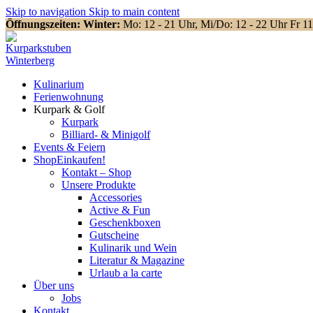
Skip to navigation
Skip to main content
Öffnungszeiten: Winter:
Mo: 12 - 21 Uhr, Mi/Do: 12 - 22 Uhr Fr 1
Kulinarium
Ferienwohnung
Kurpark & Golf
Kurpark
Billiard- & Minigolf
Events & Feiern
Shop
Einkaufen!
Kontakt – Shop
Unsere Produkte
Accessories
Active & Fun
Geschenkboxen
Gutscheine
Kulinarik und Wein
Literatur & Magazine
Urlaub a la carte
Über uns
Jobs
Kontakt