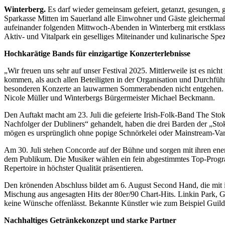
Winterberg.
Es darf wieder gemeinsam gefeiert, getanzt, gesungen, 
Sparkasse Mitten im Sauerland alle Einwohner und Gäste gleichermaß
aufeinander folgenden Mittwoch-Abenden in Winterberg mit erstklass
Aktiv- und Vitalpark ein geselliges Miteinander und kulinarische Spezi
Hochkarätige Bands für einzigartige Konzerterlebnisse
„Wir freuen uns sehr auf unser Festival 2025. Mittlerweile ist es ni
kommen, als auch allen Beteiligten in der Organisation und Durchfüh
besonderen Konzerte an lauwarmen Sommerabenden nicht entgehen. Wir
Nicole Müller und Winterbergs Bürgermeister Michael Beckmann.
Den Auftakt macht am 23. Juli die gefeierte Irish-Folk-Band The Stok
Nachfolger der Dubliners“ gehandelt, haben die drei Barden der „Stok
mögen es ursprünglich ohne popige Schnörkelei oder Mainstream-Vari
Am 30. Juli stehen Concorde auf der Bühne und sorgen mit ihren ene
dem Publikum. Die Musiker wählen ein fein abgestimmtes Top-Programm 
Repertoire in höchster Qualität präsentieren.
Den krönenden Abschluss bildet am 6. August Second Hand, die mit i
Mischung aus angesagten Hits der 80er/90 Chart-Hits. Linkin Park,
keine Wünsche offenlässt. Bekannte Künstler wie zum Beispiel Guild
Nachhaltiges Getränkekonzept und starke Partner