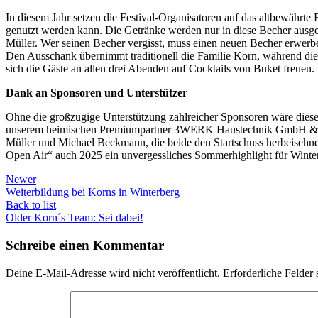
In diesem Jahr setzen die Festival-Organisatoren auf das altbewährt
genutzt werden kann. Die Getränke werden nur in diese Becher ausges
Müller. Wer seinen Becher vergisst, muss einen neuen Becher erwerb
Den Ausschank übernimmt traditionell die Familie Korn, während die 
sich die Gäste an allen drei Abenden auf Cocktails von Buket freuen.
Dank an Sponsoren und Unterstützer
Ohne die großzügige Unterstützung zahlreicher Sponsoren wäre dieses
unserem heimischen Premiumpartner 3WERK Haustechnik GmbH & Co. 
Müller und Michael Beckmann, die beide den Startschuss herbeisehne
Open Air“ auch 2025 ein unvergessliches Sommerhighlight für Winte
Newer
Weiterbildung bei Korns in Winterberg
Back to list
Older
Korn´s Team: Sei dabei!
Schreibe einen Kommentar
Deine E-Mail-Adresse wird nicht veröffentlicht.
Erforderliche Felder 