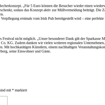
e Becherkonzept. „Für 5 Euro können die Besucher wieder einen wieder
chenkt, sodass das Konzept aktiv zur Müllvermeidung beiträgt. Die Za
en.
Verpflegung erstmals vom Irish Pub bereitgestellt wird – eine perfekt
 Festival nicht möglich. „Unser besonderer Dank gilt der Sparkasse Mi
KG. Zudem danken wir vielen weiteren regionalen Unternehmen, die 
n. Mit hochkarätigen Künstlern, einem nachhaltigen Veranstaltungsko
rberg, seine Einwohner und Gäste.
sind mit
*
markiert