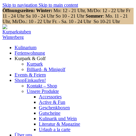
Skip to navigation
Skip to main content
Öffnungszeiten: Winter:
Mo: 12 - 21 Uhr, Mi/Do: 12 - 22 Uhr Fr
11 - 24 Uhr Sa 10 - 24 Uhr So 10 - 21 Uhr
Sommer
: Mo. 11 - 21
Uhr, Mi/Do.: 10 - 22 Uhr Fr. - Sa. 10 - 24 Uhr So 10-21 Uhr
Kulinarium
Ferienwohnung
Kurpark & Golf
Kurpark
Billiard- & Minigolf
Events & Feiern
Shop
Einkaufen!
Kontakt – Shop
Unsere Produkte
Accessories
Active & Fun
Geschenkboxen
Gutscheine
Kulinarik und Wein
Literatur & Magazine
Urlaub a la carte
Über uns