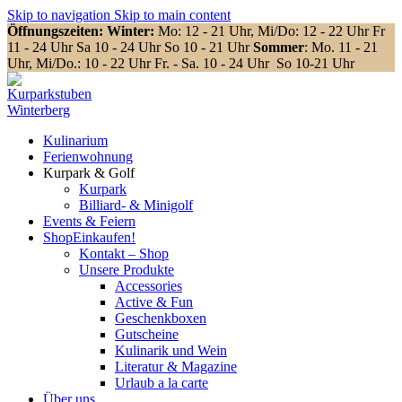
Skip to navigation
Skip to main content
Öffnungszeiten: Winter:
Mo: 12 - 21 Uhr, Mi/Do: 12 - 22 Uhr Fr
11 - 24 Uhr Sa 10 - 24 Uhr So 10 - 21 Uhr
Sommer
: Mo. 11 - 21
Uhr, Mi/Do.: 10 - 22 Uhr Fr. - Sa. 10 - 24 Uhr So 10-21 Uhr
Kulinarium
Ferienwohnung
Kurpark & Golf
Kurpark
Billiard- & Minigolf
Events & Feiern
Shop
Einkaufen!
Kontakt – Shop
Unsere Produkte
Accessories
Active & Fun
Geschenkboxen
Gutscheine
Kulinarik und Wein
Literatur & Magazine
Urlaub a la carte
Über uns